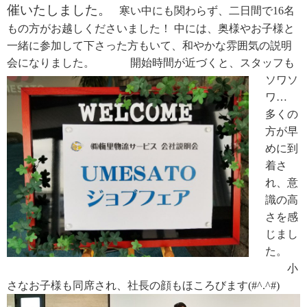
催いたしました。
寒い中にも関わらず、二日間で16名
もの方がお越しくださいました！
中には、奥様やお子様と
一緒に参加して下さった方もいて、和やかな雰囲気の説明
会になりました。
開始時間が近づくと、スタッフも
ソワソ
ワ…
多くの
方が早
めに到
着さ
れ、意
識の高
さを感
じまし
た。
小
さなお子様も同席され、社長の顔もほころびます(#^.^#)