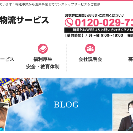
ています！輸送事業から倉庫事業までワンストップサービスをご提供
ービス
福利厚生
会社説明会
募
安全・教育体制
BLOG