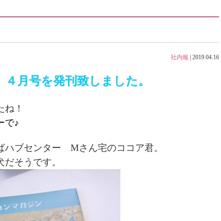
社内報
|
2019.04.16
】４月号を発刊致しました。
たね！
ーで♪
ばハブセンター Mさん宅のココア君。
犬だそうです。