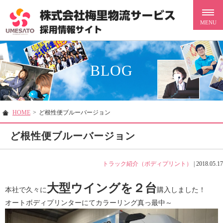
BLOG
HOME
>
ど根性便ブルーバージョン
ど根性便ブルーバージョン
トラック紹介（ボディプリント）
|
2018.05.17
大型ウイングを２台
本社で久々に
購入しました！
オートボディプリンターにてカラーリング真っ最中～