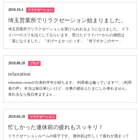
2018.10.4
リラクゼーション
埼玉営業所でリラクゼーション始まりました。
埼玉営業所でリラクゼーションを受けられれるようになりました。 ドラ
イバーのコリをほぐしてもらいます。受けたドライバーからの感想は
「楽になりました」 「すげーよかったっす」 「何ですかこのサー...
2018.08.20
ブログ
relaxation
relaxation.roomが出来約半年が経ちます。 利用者は偏っています^^; （利用
者の声） 本当は毎日来たいけど、仕事の都合上たまにしか来れません。
来れるなら毎日来ますよw ...
2018.04.28
リラクゼーション
忙しかった連休前の疲れもスッキリ！
リラクゼーションルームの様子です。 連休前は忙しくて疲れが溜まって