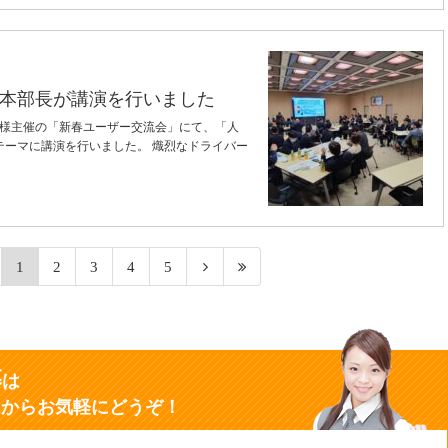
本部長が講演を行いました
テム様主催の「新春ユーザー交流会」にて、「人
テーマに講演を行いました。 熾烈なドライバー
1
2
3
4
5
募
は
ムからお気軽にどうぞ！