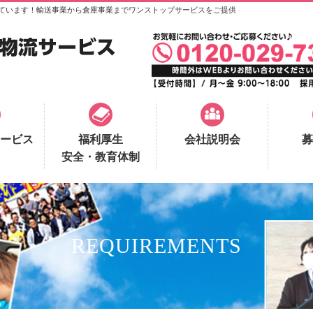
ています！輸送事業から倉庫事業までワンストップサービスをご提供
ービス
福利厚生
会社説明会
募
安全・教育体制
REQUIREMENTS