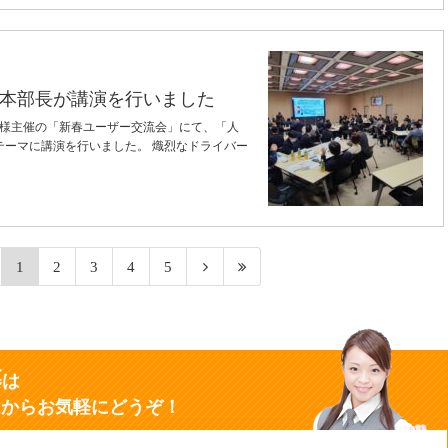
本部長が講演を行いました
テム様主催の「新春ユーザー交流会」にて、「人
テーマに講演を行いました。 熾烈なドライバー
1
2
3
4
5
募
は
ムからお気軽にどうぞ！