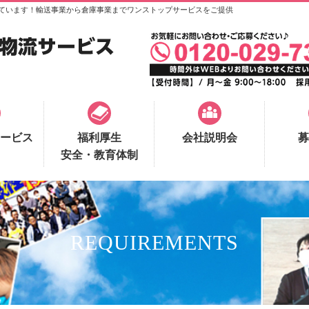
ています！輸送事業から倉庫事業までワンストップサービスをご提供
ービス
福利厚生
会社説明会
募
安全・教育体制
REQUIREMENTS