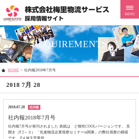
REQUIREMENTS
HOME
>
社内報2018年7月号
2018 7月 28
2018.07.28
社内報
社内報2018年7月号
社内報7月号が発刊されました 表紙は ど根性COOLバージョンです。 見
開き（P.2～３） 「先進物流企業視察セミナーin関東」の弊社視察の模様
です。 P.4 埼玉営業所...