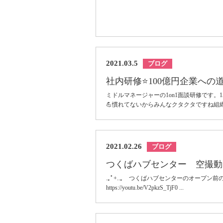
2021.03.5
ブログ
社内研修⭐️100億円企業への
ミドルマネージャーの1on1面談研修です。
💪慣れてないからみんなクタクタですね組織
2021.02.26
ブログ
つくばハブセンター 空撮動
.｡ﾟ+..｡ つくばハブセンターのオープン
https://youtu.be/V2pkzS_TjF0 ...