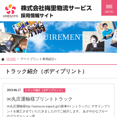
REQUIREMENTS
HOME
>
アートプリント車両紹介♪
トラック紹介（ボディプリント）
2019.06.27
トラック紹介（ボディプリント）
㈱丸庄運輸様プリントトラック
㈱丸庄運輸様http://marusyou.trapack.jpの新車4トントラックに デザインプリ
ントを施工させていただきましたのでご紹介します。 あざやかなブルー
のグラデーション背...