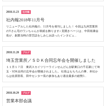
2018.11.23
社内報
社内報2018年11月号
リニューアルした社内報の、11月号を発刊しました！ 今回は九州営業所
のYさん宅のワンちゃんが表紙を飾ります♪ 見開きページは、中田裕康会
長が、創業当時の苦労話をしみじみ語ったインタビュ...
2018.11.20
ブログ
埼玉営業所／ＳＤＫ合同忘年会を開催しました
１１月１７日 東武スカイツリーラインせんげん台駅東口の千石家にて埼
玉・SDK合同の忘年会が開催されました。 社長はもちろんの事、本社か
らは佐原部長、田中センター長の参加もあり過去最多の総勢3...
2018.10.29
ブログ
営業本部会議