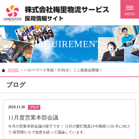
REQUIREMENTS
HOME
>
ハローワーク常総！8/30(火）ミニ面接会開催！
ブログ
2018.11.30
ブログ
11月度営業本部会議
今月の営業本部会議の様子です！ 12月の繁忙期及び今期残り3か月に向け
て 経営陣たちで知恵を絞って議論しています。